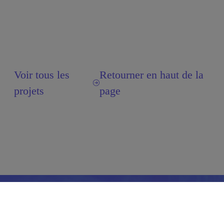
Voir tous les
Retourner en haut de la
projets
page
Nous joindre:
(514) 987-3000 poste 5816
levesque.sylvie@uqam.ca